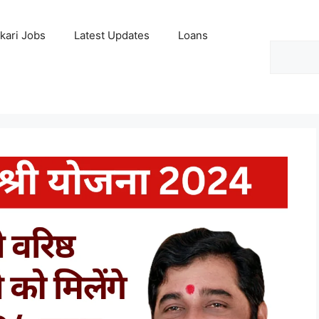
kari Jobs
Latest Updates
Loans