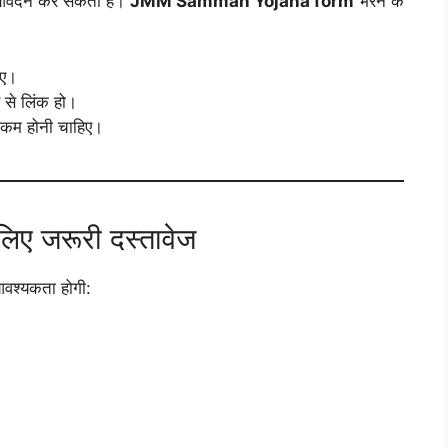
 आवेदन कर सकती हैं।
JMM Samman Yojana form
भरने के
िए।
 से लिंक हो।
 कम होनी चाहिए।
 जरूरी दस्तावेज
आवश्यकता होगी: