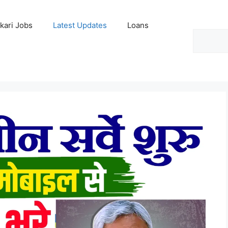
kari Jobs
Latest Updates
Loans